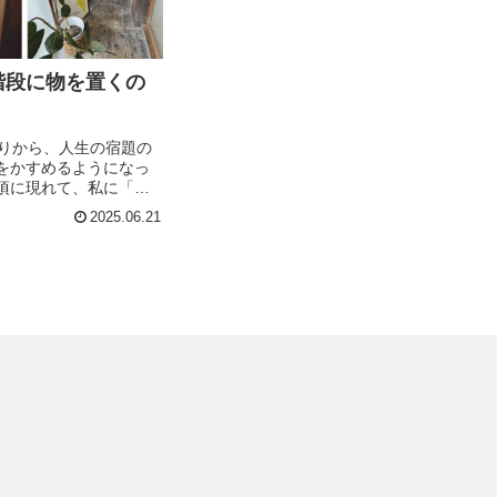
階段に物を置くの
たりから、人生の宿題の
をかすめるようになっ
頃に現れて、私に「忘
な」と念を押す。おか
2025.06.21
うにスッと寝付けなく
の跡継ぎ、母の一人暮
の木造家屋の維持…...