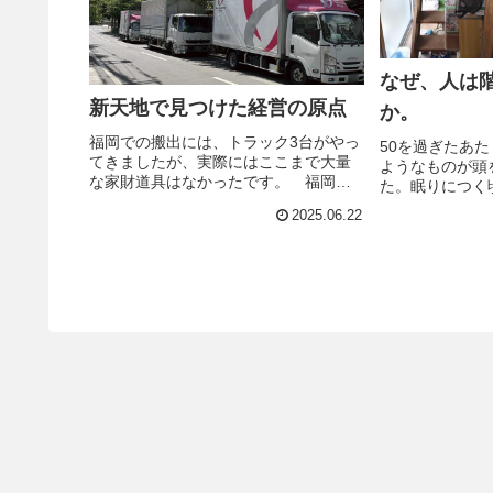
なぜ、人は
新天地で見つけた経営の原点
か。
福岡での搬出には、トラック3台がやっ
50を過ぎたあ
てきましたが、実際にはここまで大量
ようなものが頭
な家財道具はなかったです。 福岡か
た。眠りにつく
ら行橋へ、37年ぶりの大移動を決行し
れてないだろう
2025.06.22
ました。2006年、43歳で独立起業。福
げで若い頃のよ
岡は私にとって、会社員から経営者へ
なった。 実家
と大きく人生を転換し、事業...
らし、築１８０年