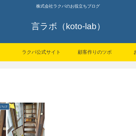
株式会社ラクパのお役立ちブログ
言ラボ（koto-lab）
P
ラクパ公式サイト
顧客作りのツボ
だらけ