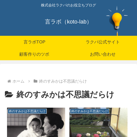
株式会社ラクパのお役立ちブログ
言ラボ（koto-lab）
言ラボTOP
ラクパ公式サイト
顧客作りのツボ
お問い合わせ
ホーム
終のすみかは不思議だらけ
終のすみかは不思議だらけ
終のすみかは不思議だらけ
終のすみかは不思議だらけ