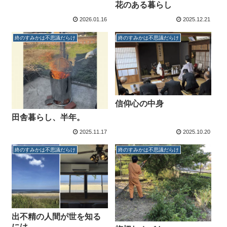
花のある暮らし
2026.01.16
2025.12.21
終のすみかは不思議だらけ
終のすみかは不思議だらけ
信仰心の中身
田舎暮らし、半年。
2025.11.17
2025.10.20
終のすみかは不思議だらけ
終のすみかは不思議だらけ
出不精の人間が世を知る
には…