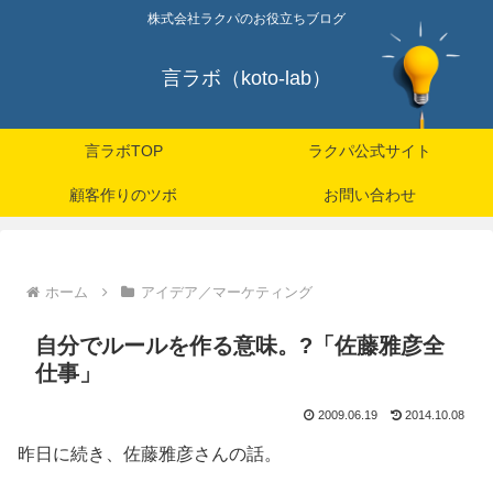
株式会社ラクパのお役立ちブログ
言ラボ（koto-lab）
言ラボTOP
ラクパ公式サイト
顧客作りのツボ
お問い合わせ
ホーム
アイデア／マーケティング
自分でルールを作る意味。?「佐藤雅彦全
仕事」
2009.06.19
2014.10.08
昨日に続き、佐藤雅彦さんの話。