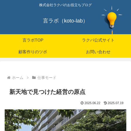
株式会社ラクパのお役立ちブログ
言ラボ（koto-lab）
言ラボTOP
ラクパ公式サイト
顧客作りのツボ
お問い合わせ
ホーム
仕事モード
新天地で見つけた経営の原点
2025.06.22
2025.07.19