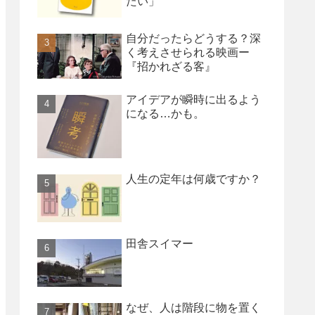
たい」
自分だったらどうする？深
く考えさせられる映画ー
『招かれざる客』
アイデアが瞬時に出るよう
になる…かも。
人生の定年は何歳ですか？
田舎スイマー
なぜ、人は階段に物を置く