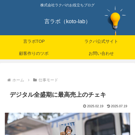
株式会社ラクパのお役立ちブログ
言ラボ（koto-lab）
言ラボTOP
ラクパ公式サイト
顧客作りのツボ
お問い合わせ
ホーム
仕事モード
デジタル全盛期に最高売上のチェキ
2025.02.19
2025.07.19