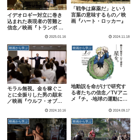
「戦争は麻薬だ」という
言葉の意味するもの／映
イデオロギー対立に巻き
画『ハート・ロッカー』
込まれた表現者の苦難と
信念／映画『トランボ ハ
リウッドに最も嫌われた
2025.01.16
2024.11.18
男』
映画から学ぶ
映画から学ぶ
地動説を命がけで研究す
モラル無視。金を稼ぐこ
る者たちの信念／TVアニ
とに全振りした男の顛末
メ『チ。-地球の運動につ
／映画『ウルフ・オブ・
いて-』
ウォールストリート』
2024.10.16
2024.09.17
映画から学ぶ
映画から学ぶ