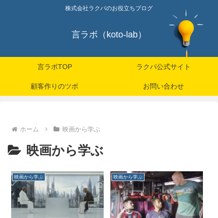
株式会社ラクパのお役立ちブログ
言ラボ（koto-lab）
言ラボTOP
ラクパ公式サイト
顧客作りのツボ
お問い合わせ
ホーム
映画から学ぶ
映画から学ぶ
映画から学ぶ
映画から学ぶ