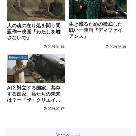
生き残るための徹底した
人の魂の在り処を問う問
戦いー映画『ディファイ
題作ー映画『わたしを離
アンス』
さないで』
2024.04.15
2024.03.19
映画から学ぶ
AIと対立する国家、共存
する国家。私たちの未来
は？ー『ザ・クリエイタ
ー 創造者』
2024.02.17
次のページ