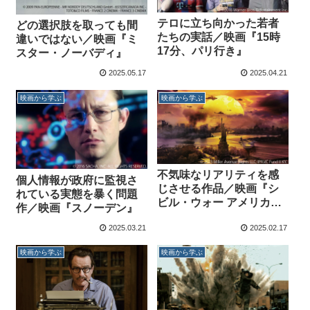
テロに立ち向かった若者
どの選択肢を取っても間
たちの実話／映画『15時
違いではない／映画『ミ
17分、パリ行き』
スター・ノーバディ』
2025.05.17
2025.04.21
映画から学ぶ
映画から学ぶ
不気味なリアリティを感
個人情報が政府に監視さ
じさせる作品／映画『シ
れている実態を暴く問題
ビル・ウォー アメリカ最
作／映画『スノーデン』
後の日』
2025.03.21
2025.02.17
映画から学ぶ
映画から学ぶ