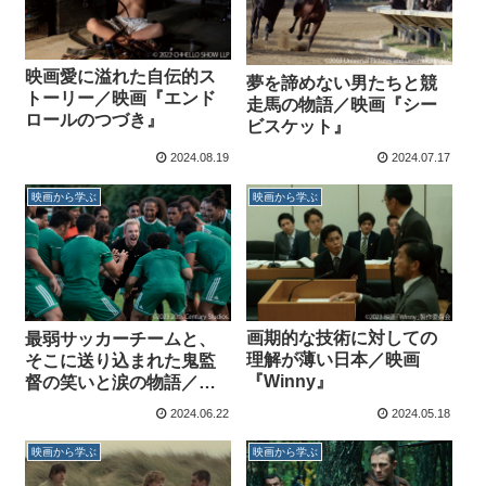
映画愛に溢れた自伝的ス
夢を諦めない男たちと競
トーリー／映画『エンド
走馬の物語／映画『シー
ロールのつづき』
ビスケット』
2024.08.19
2024.07.17
映画から学ぶ
映画から学ぶ
画期的な技術に対しての
最弱サッカーチームと、
理解が薄い日本／映画
そこに送り込まれた鬼監
『Winny』
督の笑いと涙の物語／映
画『ネクスト・ゴール・
2024.06.22
2024.05.18
ウィンズ』
映画から学ぶ
映画から学ぶ