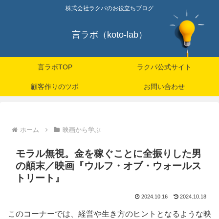
株式会社ラクパのお役立ちブログ
言ラボ（koto-lab）
言ラボTOP
ラクパ公式サイト
顧客作りのツボ
お問い合わせ
ホーム
映画から学ぶ
モラル無視。金を稼ぐことに全振りした男
の顛末／映画『ウルフ・オブ・ウォールス
トリート』
2024.10.16
2024.10.18
このコーナーでは、経営や生き方のヒントとなるような映