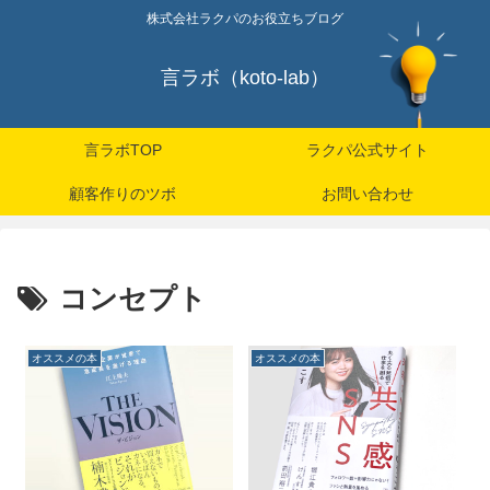
株式会社ラクパのお役立ちブログ
言ラボ（koto-lab）
言ラボTOP
ラクパ公式サイト
顧客作りのツボ
お問い合わせ
コンセプト
オススメの本
オススメの本