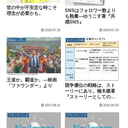
世の中が不安定な時こそ
SNSはフォロワー数より
理念が必要かも。
も熱量―ゆうこす著『共
感SNS』
2020.07.20
2019.07.19
映画から学ぶ
オススメの本
王道か。覇道か。―映画
競争優位の戦略は、スト
「ファウンダー」より
ーリーにあり。楠木建著
『ストーリーとしての競
争戦略』より
2017.08.21
2015.09.20
ブランディング
ブランディング