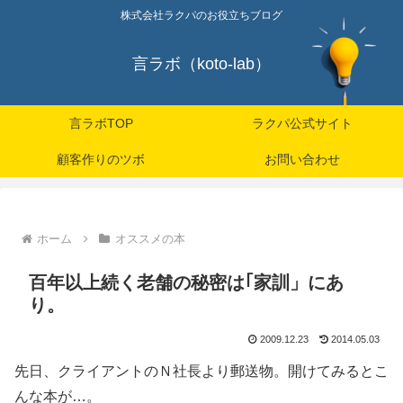
株式会社ラクパのお役立ちブログ
言ラボ（koto-lab）
言ラボTOP
ラクパ公式サイト
顧客作りのツボ
お問い合わせ
ホーム
オススメの本
百年以上続く老舗の秘密は｢家訓」にあ
り。
2009.12.23
2014.05.03
先日、クライアントのＮ社長より郵送物。開けてみるとこ
んな本が…。