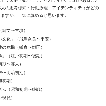
ス」で図解・整理しているのですが、これがあること
本人の思考様式・行動原理・アイデンティティがどの
ありますが、一気に読めると思います。
（縄文〜古墳）
い文化」（飛鳥奈良〜平安）
性の危機（鎌倉〜戦国）
学」（江戸初期〜後期）
初期〜幕末）
末〜明治初期）
和初期）
ズム（昭和初期〜終戦）
〜現代）