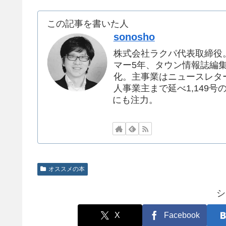
この記事を書いた人
sonosho
株式会社ラクパ代表取締役
マー5年、タウン情報誌編集者
化。主事業はニュースレタ
人事業主まで延べ1,149号
にも注力。
オススメの本
シ
X
Facebook