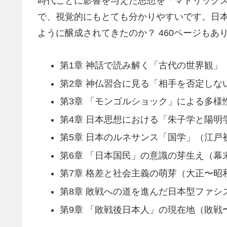
時代ごとに影響を与えた思想を「マトリック
で、視覚的にもとても分かりやすいです。日
ように醸成されてきたのか？ 460ページも
第1章 神話で読み解く「古代の世界観」
第2章 神仏習合に見る「相手を否定しな
第3章 「モンゴルショック」による多様
第4章 日本思想における「朱子学と陽明
第5章 日本のルネサンス「国学」（江戸
第6章 「日本国民」の意識の芽生え（幕
第7章 格差と社会主義の萌芽（大正〜昭
第8章 敗戦への道を進んだ日本型ファシ
第9章 「敗戦後日本人」の現在地（敗戦