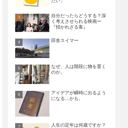
たい」
自分だったらどうする？深
く考えさせられる映画ー
『招かれざる客』
田舎スイマー
なぜ、人は階段に物を置く
のか。
アイデアが瞬時に出るよう
になる…かも。
人生の定年は何歳ですか？