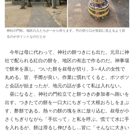
神社の門松。地区の人たちが一から作ります。竹の切り口が笑顔に見えるよう切
るのがポイントなのだとか
今年は母に代わって、神社の餅つきにも出た。元旦に神
社で配られる紅白の餅を、地区の有志で作るのだ。神事場
で餅米を蒸し、ついた餅を叔母が切り、3～4人の女性で
丸める。皆、手際が良い。作業に慣れてくると、ポツポツ
と会話が始まったが、地元の話が多くて私は入れない。
昼になると、神社の門松立てと餅つきの参加者へ賄いを
出す。つきたての餅を一口大にちぎって大根おろしをまぶ
す、酢餅である。熱々の餅の塊を水に放り込む。叔母が小
さくちぎりながら「手伝って」と私を呼ぶ。慌てて水に手
を入れるが、餅は滑るし伸びるし…皆に「そんなに大きい