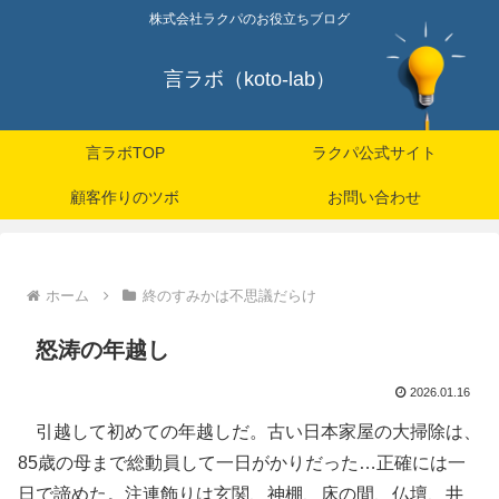
株式会社ラクパのお役立ちブログ
言ラボ（koto-lab）
言ラボTOP
ラクパ公式サイト
顧客作りのツボ
お問い合わせ
ホーム
終のすみかは不思議だらけ
怒涛の年越し
2026.01.16
引越して初めての年越しだ。古い日本家屋の大掃除は、
85歳の母まで総動員して一日がかりだった…正確には一
日で諦めた。注連飾りは玄関、神棚、床の間、仏壇、井