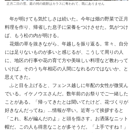
正月二日の雪。庭の祠の鏡餅はカラスに奪われて、既にありません
年が明けても気忙しさは続いた。今年は畑の野菜で正月
料理を作り、帰省した息子に栄養をつけさせた。気がつけ
ば、もう松の内が明ける。
花畑の草を抜きながら、年越しを振り返る。常々、自分
には足りないものが多いと感じるが、こうして周りの人
に、地区の行事や花の育て方や美味しい料理など教わって
いけば、そのうち年相応の人間になれるのではないか、と
思えてきた。
ふと目を上げると、フェンス越しに年配の女性が微笑ん
でいる。イケノウエさんだ。数年前のお祭りでご一緒した
ことがある。「帰ってきたとは聞いてたけど、花づくりが
好きなんだってね」…情報が早い。近寄って挨拶すると
「これ、私が編んだのよ」と頭を指さす。お洒落なニット
帽だ。この人も得意なことが多そうだ。「上手ですね！」