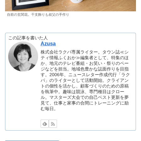
自前の玄関花。干支飾りも叔父の手作り
この記事を書いた人
Azusa
株式会社ラクパ専属ライター。タウン誌≪シ
ティ情報ふくおか≫編集者として、特集のほ
か、地元のテレビ番組・お笑い・祭りのペー
ジなどを担当。地域色豊かな誌面作りを目指
す。2006年、ニュースレター作成代行「ラク
パ」のライターとして活動開始。クライアン
トの個性を活かし、顧客づくりのための原稿
を執筆中。趣味は競泳、専門種目はクロー
ル。マスターズ大会での自己ベスト更新を夢
見て、仕事と家事の合間にトレーニングに励
む毎日。