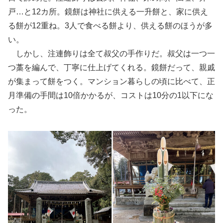
戸…と12カ所。鏡餅は神社に供える一升餅と、家に供え
る餅が12重ね。3人で食べる餅より、供える餅のほうが多
い。
しかし、注連飾りは全て叔父の手作りだ。叔父は一つ一
つ藁を編んで、丁寧に仕上げてくれる。鏡餅だって、親戚
が集まって餅をつく。マンション暮らしの頃に比べて、正
月準備の手間は10倍かかるが、コストは10分の1以下にな
った。