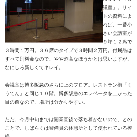
議室」。サイ
トの資料によ
れば、一番小
さい会議室が
９坪１２席で
３時間１万円。３６席のタイプで３時間２万円。付属品は
すべて別料金なので、やや割高なほうかとは思いますが、
なにしろ新しくてキレイ。
会議室は博多阪急のさらに上のフロア。レストラン街「く
うてん」と同じ１０階。博多阪急のエレベータを上がった
目の前なので、場所は分かりやすい。
ただ、今月中旬までは開業直後で落ち着かないので、との
ことで、しばらくは警備員の休憩所として使われている模
様。