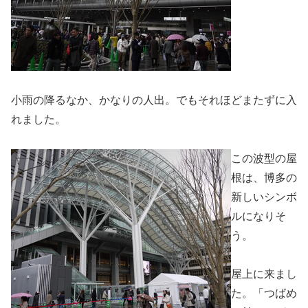
小雨の降るなか、かなりの人出。でもそれほどまたずに入
れました。
この波型の屋
根は、博多の
新しいシンボ
ルになりそ
う。
屋上に来まし
た。「つばめ