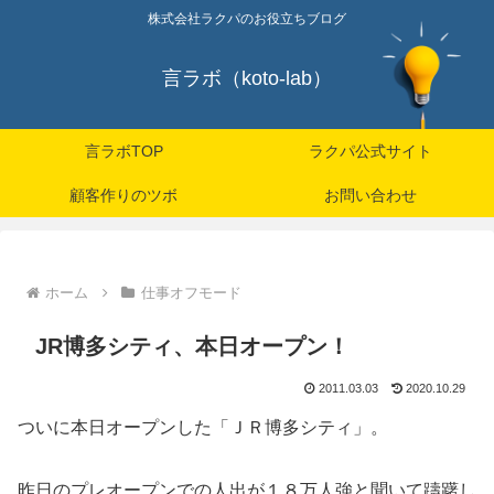
株式会社ラクパのお役立ちブログ
言ラボ（koto-lab）
言ラボTOP
ラクパ公式サイト
顧客作りのツボ
お問い合わせ
ホーム
仕事オフモード
JR博多シティ、本日オープン！
2011.03.03
2020.10.29
ついに本日オープンした「ＪＲ博多シティ」。
昨日のプレオープンでの人出が１８万人強と聞いて躊躇し