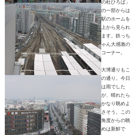
の杜ひろば」
の一部からは
駅のホームを
上から見られ
ます。鉄っち
ゃん大感激の
コーナー。
大博通りもこ
の通り。今日
は雨でした
が、晴れたら
かなり眺めよ
さそう。この
角度からの眺
めは新鮮で