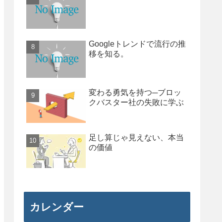
Googleトレンドで流行の推
移を知る。
変わる勇気を持つ─ブロッ
クバスター社の失敗に学ぶ
足し算じゃ見えない、本当
の価値
カレンダー