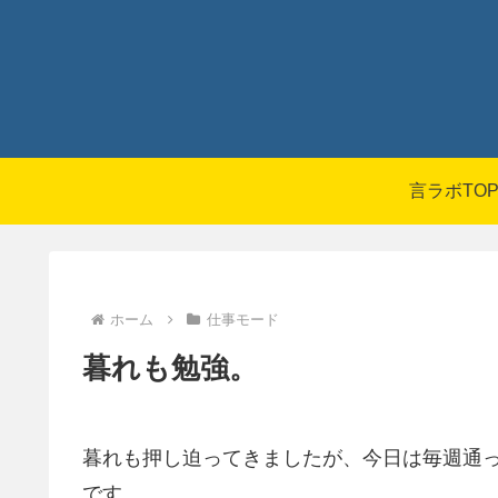
言ラボTO
ホーム
仕事モード
暮れも勉強。
暮れも押し迫ってきましたが、今日は毎週通
です。