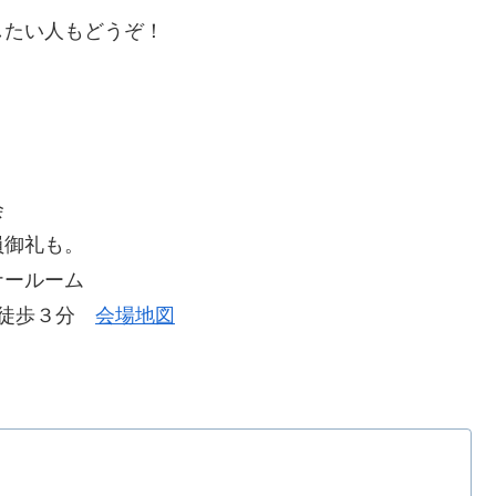
したい人もどうぞ！
会
員御礼も。
ナールーム
」徒歩３分
会場地図