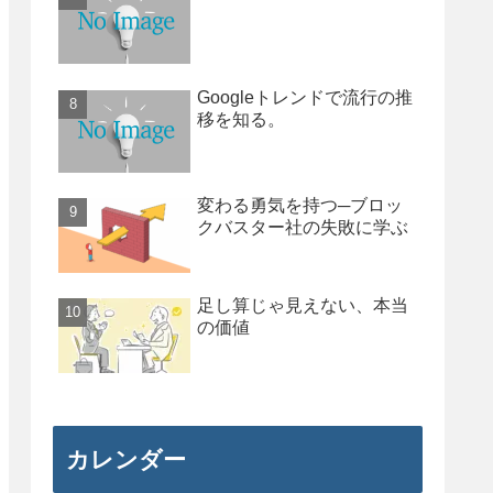
Googleトレンドで流行の推
移を知る。
変わる勇気を持つ─ブロッ
クバスター社の失敗に学ぶ
足し算じゃ見えない、本当
の価値
カレンダー