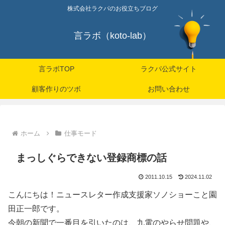
株式会社ラクパのお役立ちブログ
言ラボ（koto-lab）
言ラボTOP
ラクパ公式サイト
顧客作りのツボ
お問い合わせ
ホーム
仕事モード
まっしぐらできない登録商標の話
2011.10.15
2024.11.02
こんにちは！ニュースレター作成支援家ソノショーこと園
田正一郎です。
今朝の新聞で一番目を引いたのは、九電のやらせ問題や、