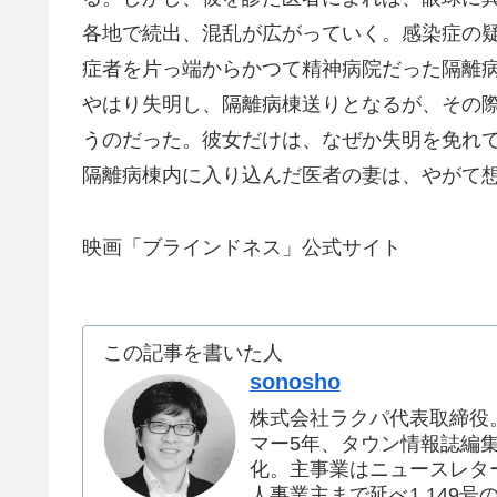
各地で続出、混乱が広がっていく。感染症の
症者を片っ端からかつて精神病院だった隔離
やはり失明し、隔離病棟送りとなるが、その
うのだった。彼女だけは、なぜか失明を免れ
隔離病棟内に入り込んだ医者の妻は、やがて
映画「ブラインドネス」公式サイト
この記事を書いた人
sonosho
株式会社ラクパ代表取締役
マー5年、タウン情報誌編集者
化。主事業はニュースレタ
人事業主まで延べ1,149号