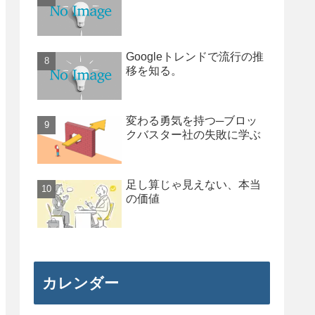
Googleトレンドで流行の推
移を知る。
変わる勇気を持つ─ブロッ
クバスター社の失敗に学ぶ
足し算じゃ見えない、本当
の価値
カレンダー