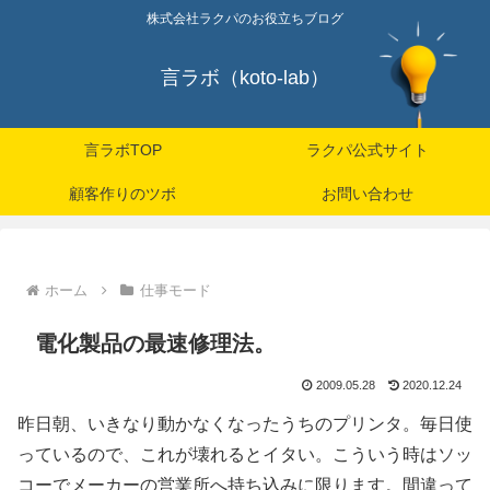
株式会社ラクパのお役立ちブログ
言ラボ（koto-lab）
言ラボTOP
ラクパ公式サイト
顧客作りのツボ
お問い合わせ
ホーム
仕事モード
電化製品の最速修理法。
2009.05.28
2020.12.24
昨日朝、いきなり動かなくなったうちのプリンタ。毎日使
っているので、これが壊れるとイタい。こういう時はソッ
コーでメーカーの営業所へ持ち込みに限ります。間違って