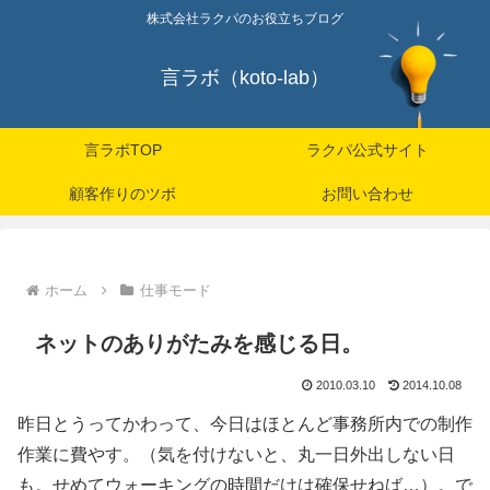
株式会社ラクパのお役立ちブログ
言ラボ（koto-lab）
言ラボTOP
ラクパ公式サイト
顧客作りのツボ
お問い合わせ
ホーム
仕事モード
ネットのありがたみを感じる日。
2010.03.10
2014.10.08
昨日とうってかわって、今日はほとんど事務所内での制作
作業に費やす。（気を付けないと、丸一日外出しない日
も。せめてウォーキングの時間だけは確保せねば…）。で