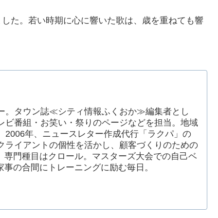
ました。若い時期に心に響いた歌は、歳を重ねても響
ー。タウン誌≪シティ情報ふくおか≫編集者とし
レビ番組・お笑い・祭りのページなどを担当。地域
2006年、ニュースレター作成代行「ラクパ」の
クライアントの個性を活かし、顧客づくりのための
、専門種目はクロール。マスターズ大会での自己ベ
家事の合間にトレーニングに励む毎日。