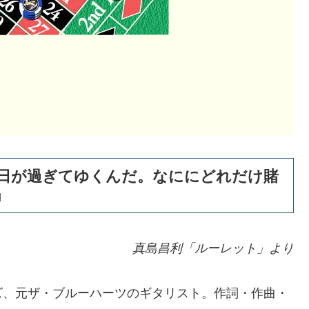
日が過ぎてゆくんだ。なににどれだけ賭
」
真島昌利「ルーレット」より
ズ、元ザ・ブルーハーツのギタリスト。作詞・作曲・