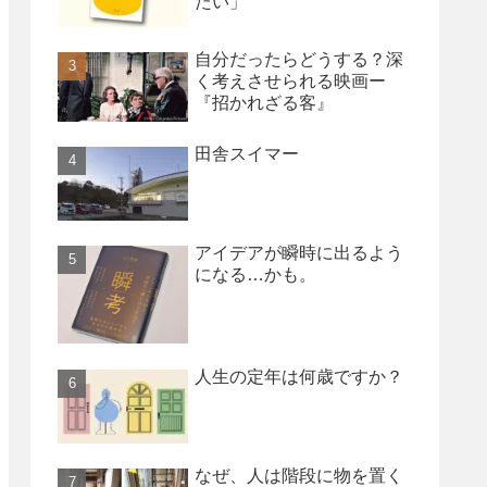
たい」
自分だったらどうする？深
く考えさせられる映画ー
『招かれざる客』
田舎スイマー
アイデアが瞬時に出るよう
になる…かも。
人生の定年は何歳ですか？
なぜ、人は階段に物を置く