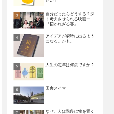
たい」
自分だったらどうする？深
く考えさせられる映画ー
『招かれざる客』
アイデアが瞬時に出るよう
になる…かも。
人生の定年は何歳ですか？
田舎スイマー
なぜ、人は階段に物を置く