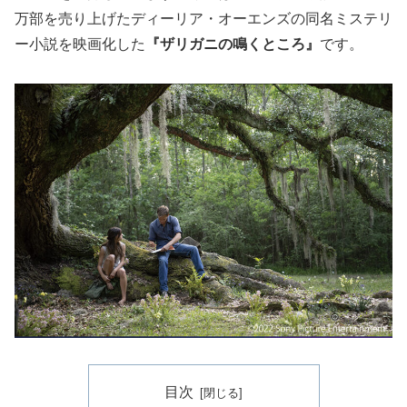
万部を売り上げたディーリア・オーエンズの同名ミステリ
ー小説を映画化した
『ザリガニの鳴くところ』
です。
目次