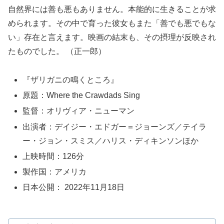
自然界には善も悪もありません。本能的に生きることが求
められます。その中で育った彼女もまた「善でも悪でもな
い」存在と言えます。映画の結末も、その摂理が反映され
たものでした。 （正一郎）
『ザリガニの鳴くところ』
原題：Where the Crawdads Sing
監督：オリヴィア・ニューマン
出演者：デイジー・エドガー＝ジョーンズ／テイラ
ー・ジョン・スミス／ハリス・ディキンソンほか
上映時間：126分
製作国：アメリカ
日本公開： 2022年11月18日