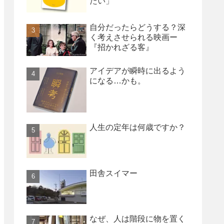
たい」
自分だったらどうする？深
く考えさせられる映画ー
『招かれざる客』
アイデアが瞬時に出るよう
になる…かも。
人生の定年は何歳ですか？
田舎スイマー
なぜ、人は階段に物を置く