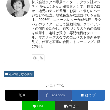
株式会社ラクパ専属ライター。タウン誌≪シ
ティ情報ふくおか≫編集者として、特集のほ
か、地元のテレビ番組・お笑い・祭りのペー
ジなどを担当。地域色豊かな誌面作りを目指
す。2006年、ニュースレター作成代行「ラク
パ」のライターとして活動開始。クライアン
トの個性を活かし、顧客づくりのための原稿
を執筆中。趣味は競泳、専門種目はクロー
ル。マスターズ大会での自己ベスト更新を夢
見て、仕事と家事の合間にトレーニングに励
む毎日。
心の糧となる言葉
シェアする
X
Facebook
はてブ
LINE
コピー