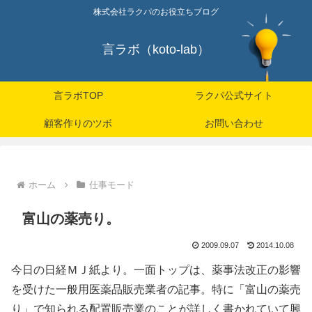
株式会社ラクパのお役立ちブログ
言ラボ（koto-lab）
言ラボTOP
ラクパ公式サイト
顧客作りのツボ
お問い合わせ
ホーム
仕事モード
富山の薬売り。
2009.09.07
2014.10.08
今日の日経ＭＪ紙より。一面トップは、薬事法改正の影響
を受けた一般用医薬品販売業者の記事。特に「富山の薬売
り」で知られる配置販売業のことが詳しく書かれていて興