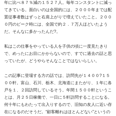
年に比べ８７％減の１５２７人。毎年コンスタントに減っ
てきている。面白いのは全国的には、２０００年までは配
置従事者数はずっと右肩上がりで増えていたこと。２００
０円のピーク時には、全国で約２．７万人ほどいたよう
だ。そんなに多かったんだ?。
私はこの仕事をやっている人を子供の頃に一度見たきり
で、めったにお目にかからないので、すでに過去の話と思
っていたが、どうやらそんなことではないらしい。
この記事に登場する方の話では、訪問先が１４００?１５
００軒。富山、石川、栃木、北海道にまたがり、１年に各
戸を１、２回訪問しているそう。年間１５００軒というこ
とは、月２５日稼働で、一日に５軒訪問することになる。
何十年にもわたって出入りするので、旧知の友人に近い存
在になるのだそうだ。“顧客離れはほとんどない”というの