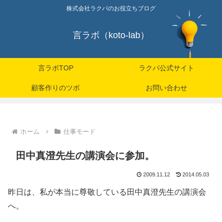
株式会社ラクパのお役立ちブログ
言ラボ（koto-lab）
言ラボTOP
ラクパ公式サイト
顧客作りのツボ
お問い合わせ
ホーム
仕事モード
田中真澄先生の講演会に参加。
2009.11.12
2014.05.03
昨日は、私が本当に尊敬している田中真澄先生の講演会
へ。