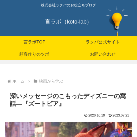
株式会社ラクパのお役立ちブログ
言ラボ（koto-lab）
言ラボTOP
ラクパ公式サイト
顧客作りのツボ
お問い合わせ
ホーム
映画から学ぶ
深いメッセージのこもったディズニーの寓
話―『ズートピア』
2020.10.19
2023.07.21