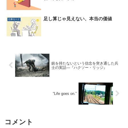
足し算じゃ見えない、本当の価値
仕事モード
銃を持たないという信念を突き通した兵
士の実話―『ハクソー・リッジ』
“Life goes on.”
コメント