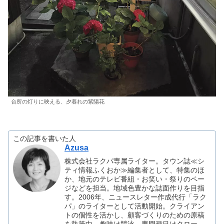
台所の灯りに映える、夕暮れの紫陽花
この記事を書いた人
Azusa
株式会社ラクパ専属ライター。タウン誌≪シ
ティ情報ふくおか≫編集者として、特集のほ
か、地元のテレビ番組・お笑い・祭りのペー
ジなどを担当。地域色豊かな誌面作りを目指
す。2006年、ニュースレター作成代行「ラク
パ」のライターとして活動開始。クライアン
トの個性を活かし、顧客づくりのための原稿
を執筆中。趣味は競泳、専門種目はクロー