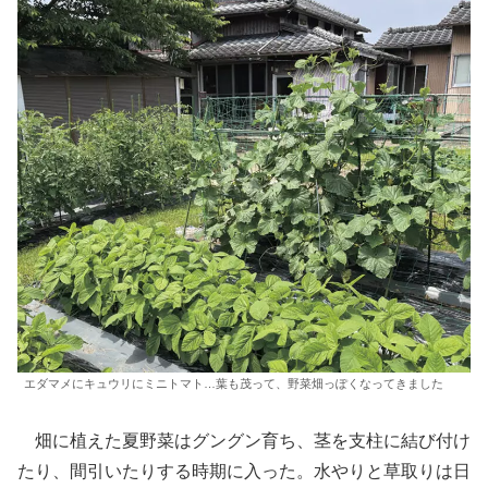
エダマメにキュウリにミニトマト…葉も茂って、野菜畑っぽくなってきました
畑に植えた夏野菜はグングン育ち、茎を支柱に結び付け
たり、間引いたりする時期に入った。水やりと草取りは日