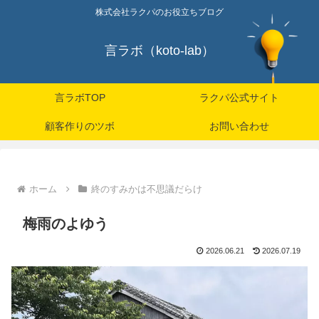
株式会社ラクパのお役立ちブログ
言ラボ（koto-lab）
言ラボTOP
ラクパ公式サイト
顧客作りのツボ
お問い合わせ
ホーム
終のすみかは不思議だらけ
梅雨のよゆう
2026.06.21
2026.07.19