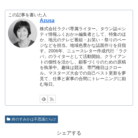
この記事を書いた人
Azusa
株式会社ラクパ専属ライター。タウン誌≪シ
ティ情報ふくおか≫編集者として、特集のほ
か、地元のテレビ番組・お笑い・祭りのペー
ジなどを担当。地域色豊かな誌面作りを目指
す。2006年、ニュースレター作成代行「ラク
パ」のライターとして活動開始。クライアン
トの個性を活かし、顧客づくりのための原稿
を執筆中。趣味は競泳、専門種目はクロー
ル。マスターズ大会での自己ベスト更新を夢
見て、仕事と家事の合間にトレーニングに励
む毎日。
終のすみかは不思議だらけ
シェアする