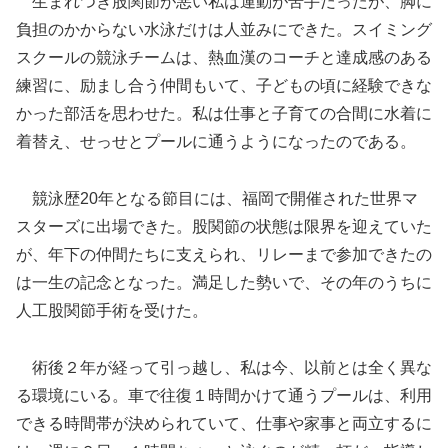
生まれつき股関節が悪い私は運動が苦手だったが、脚に
負担のかからない水泳だけは人並みにできた。スイミング
スクールの競泳チームは、熱血漢のコーチと達成感のある
練習に、励まし合う仲間もいて、子どもの頃に経験できな
かった部活を思わせた。私は仕事と子育ての合間に水着に
着替え、せっせとプールに通うようになったのである。
競泳歴20年となる節目には、福岡で開催された世界マ
スターズに出場できた。股関節の状態は限界を迎えていた
が、年下の仲間たちに支えられ、リレーまで参加できたの
は一生の記念となった。満足した勢いで、その年のうちに
人工股関節手術を受けた。
術後２年が経って引っ越し、私は今、以前とは全く異な
る環境にいる。車で往復１時間かけて通うプールは、利用
できる時間帯が決められていて、仕事や家事と両立するに