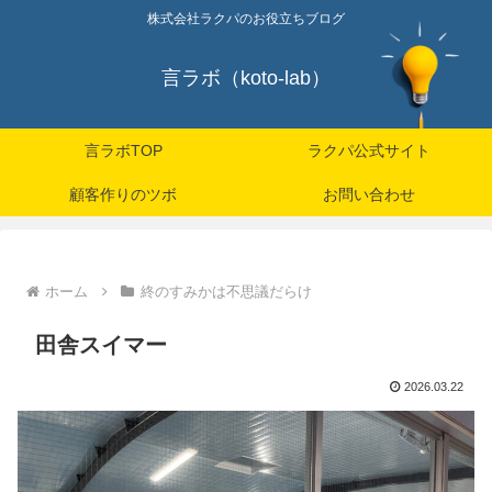
株式会社ラクパのお役立ちブログ
言ラボ（koto-lab）
言ラボTOP
ラクパ公式サイト
顧客作りのツボ
お問い合わせ
ホーム
終のすみかは不思議だらけ
田舎スイマー
2026.03.22