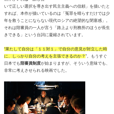
いで正しい選択を導き出す民主主義への信頼」を描いたと
すれば、本作が描いているのは「冤罪を晴らすだけでは少
年を救うことにならない現代ロシアの絶望的な閉塞感」。
それは陪審員の一人が言う「路上より刑務所のほうが長生
きできる」という台詞に凝縮されています。
“果たして自分は「１１対１」で自分の意見が対立した時
に、しっかり自分の考えを主張できるのか？
”。もうすぐ
日本でも
陪審員制度
が始まりますが、そういう意味でも、
非常に考えさせられる映画でした。