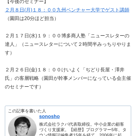
【今後のセミナー】
２月８日(月)１８：００九州ベンチャー大学でゲスト講師
（園田は20分ほど担当）
２月１７日(水)１９：００博多商人塾「ニュースレターの
達人」（ニュースレターについて２時間半みっちりやりま
す）
２月２６日(金)１８：００けいよく「ぢどり長屋・澤井
氏」の客層戦略（園田が幹事メンバーになっている会主催
のセミナーです）
この記事を書いた人
sonosho
株式会社ラクパ代表取締役。中小企業の顧客
づくり支援家。【経歴】プログラマー5年、タ
ウン情報誌編集者15年を経て、2006年に起