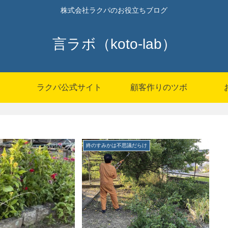
株式会社ラクパのお役立ちブログ
言ラボ（koto-lab）
P
ラクパ公式サイト
顧客作りのツボ
終のすみかは不思議だらけ