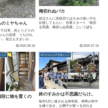
梅切れぬバカ
叔父さんに高枝切りばさみの使い方を
ちのミヤちゃん
伝授してもらい、作業スタート「桜切
る馬鹿、梅切らぬ馬鹿」という諺を知
、千日草…色とりどりの
ったのは、社会人になりたての頃だっ
ゃんの花壇 うちの仏
た。入社した出版社がビルの地下フロ
い。花立も大きいか
アを貸し切って、盛大なパーティを催
調達に日々苦労する。
した。新人の私は給仕に忙しかった
2025.08.19
2025.07.19
にこだわっていたが、
が、...
花が三日と保たず、娘
だらけ
終のすみかは不思議だらけ
じてか「造花を買お
終のすみかは不思議だらけ。
階段に物を置くの
毎年5月に催される神幸祭。神輿が村中
を練り歩き、お獅子が家々を訪れま