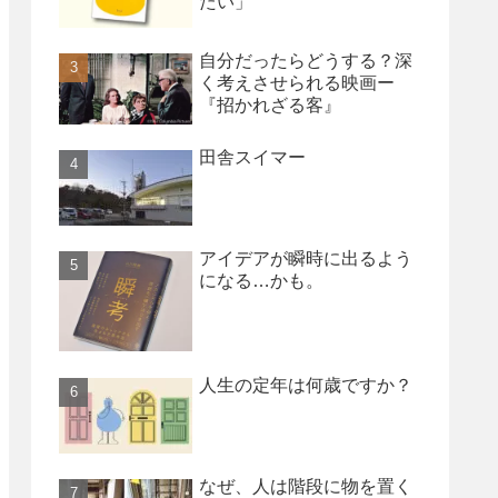
たい」
自分だったらどうする？深
く考えさせられる映画ー
『招かれざる客』
田舎スイマー
アイデアが瞬時に出るよう
になる…かも。
人生の定年は何歳ですか？
なぜ、人は階段に物を置く