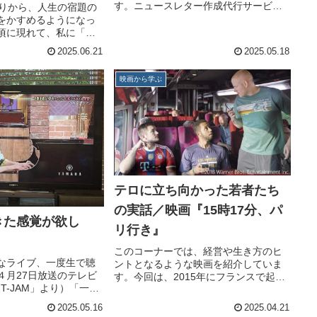
す。ニュースレター作成代行サービス
たりから、人生の宿題の
株式会社ラクパの城戸あづさです。弊
をかすめるようになっ
社はこの度、拠点を福岡市から行橋市
頃に現れて、私に「忘
へ移すこととなりました。移転に伴う
な」と念を押す。おか
2025.06.21
2025.05.18
変更にご快諾くださった皆様、心より...
うにスッと寝付けなく
の跡継ぎ、母の一人暮
映画から学ぶ
の木造家屋の維持…...
テロに立ち向かった若者たち
の実話／映画『15時17分、パ
きた感覚が欲し
リ行き』
このコーナーでは、経営や生き方のヒ
なライブ、一度生で聴
ントとなるような映画を紹介していま
４月27日放送のテレビ
す。今回は、2015年にフランスで起き
HT-JAM」より）「一緒
た、高速列車無差別テロ事件を描いた
欲しい。」─上原ひろみ
『15時17分、パリ行き』です。『15時
2025.05.16
2025.04.21
るジャズピアニスト・
17分、パリ行き』The 15:17 to Paris<