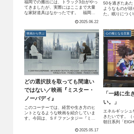
福岡での搬出には、トラック3台がやっ
50を過ぎたあ
てきましたが、実際にはここまで大量
ようなものが頭
な家財道具はなかったです。 福岡か
た。眠りにつく
ら行橋へ、37年ぶりの大移動を決行し
れてないだろう
2025.06.22
ました。2006年、43歳で独立起業。福
げで若い頃のよ
岡は私にとって、会社員から経営者へ
なった。 実家
と大きく人生を転換し、事業...
映画から学ぶ
心の糧となる言葉
らし、築１８０年
どの選択肢を取っても間違い
ではない／映画『ミスター・
「一緒に生
ノーバディ』
い。」
このコーナーでは、経営や生き方のヒ
エネルギッシュ
ントとなるような映画を紹介していま
きたいです。（
す。今回は、ＳＦファンタジー『ミス
朝日系列「EIG
ター・ノーバディ』です。『ミスタ
に生きた感覚が
ー・ノーバディ』Mr. Nobody<あらすじ
2025.05.17
日本が世界に誇