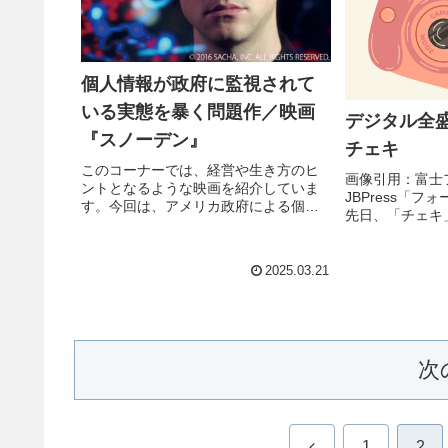
個人情報が政府に監視されて
いる実態を暴く問題作／映画
デジタル全
『スノーデン』
チェキ
このコーナーでは、経営や生き方のヒ
画像引用：富士
ントとなるような映画を紹介していま
JBPress「フ
す。今回は、アメリカ政府による個人
先日、「チェキ
情報監視の実態を暴いた元CIA職員の実
深い記事を読み
話を基にした『スノーデン』です。
フイルムのイン
『スノーデン』Snowden<あらすじ>祖
ラロイドカメラ
2025.03.21
国アメリカに貢献したいと考...
がついています。1
次
前
1
2