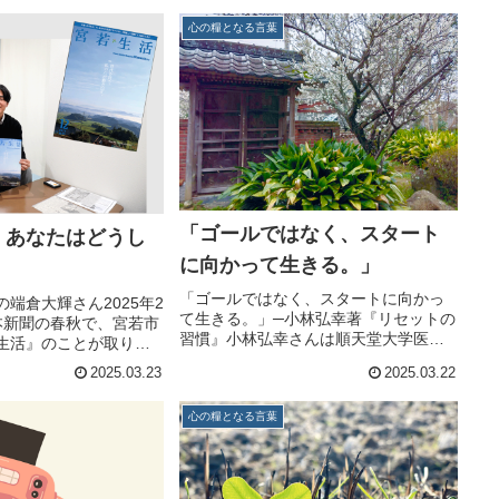
身の作品制作や公演の
あら...
心の糧となる言葉
ーティス...
「ゴールではなく、スタート
。あなたはどうし
に向かって生きる。」
「ゴールではなく、スタートに向かっ
端倉大輝さん2025年2
て生きる。」─小林弘幸著『リセットの
本新聞の春秋で、宮若市
習慣』小林弘幸さんは順天堂大学医学
生活』のことが取り上
部教授で自律神経研究の第一人者で
た。昨年12月号の特集
2025.03.23
2025.03.22
す。小林先生は、常に"今から何ができ
る挑戦」と評価され、
るか"と考えて生きることが大切だと言
クールの福岡県代表に
心の糧となる言葉
います。寿命があと10年でも3カ...
。その特集...