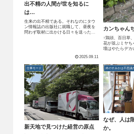
出不精の人間が世を知るに
は…
生来の出不精である。それなのにタウ
ン情報誌の出版社に就職して、昼夜を
カンちゃん
問わず取材に出かける日々を送った。
かなりの荒療治だったが、おかげで、
↑鶏頭、百日草
世の中には直に見聞しないと得られな
花が並ぶミヤち
い情報があることと、現場でしか芽生
壇はやたらデカ
えない感情があることを知った。足を
ら、供える花の
2025.09.11
運...
母は長らく生花
今年の暑さでは
仕事モード
終のすみかは不思議
夫婦の家計を案
う」...
なぜ、人は
新天地で見つけた経営の原点
か。