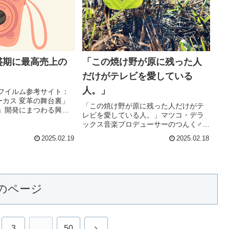
盛期に最高売上の
「この焼け野が原に残った人
だけがテレビを愛している
人。」
フイルム参考サイト：
ォーカス 変革の舞台裏」
「この焼け野が原に残った人だけがテ
」開発にまつわる興味
レビを愛している人。」マツコ・デラ
ました。チェキは富士
ックス音楽プロデューサーのつんく♂と
スタントカメラで、ポ
タレントのマツコ・デラックスによる
と同じくプリント機能
2025.02.19
2025.02.18
ＮＨＫの対談番組で印象的だった言
998年に...
葉。２０１８年の再放送だから、マツ
コがフジテレビ問題を知る由もないの
だ...
のページ
次
3
…
50