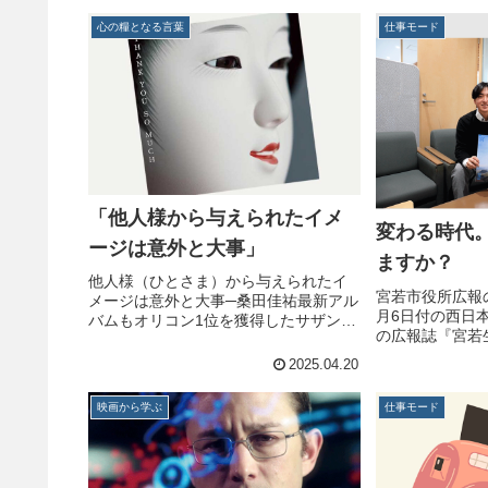
> 西暦２０９２年。科学の進歩で人間は
上原ひろみ。自
永遠の命をもつようにな...
心の糧となる言葉
仕事モード
他に、国内外のア
「他人様から与えられたイメ
変わる時代
ージは意外と大事」
ますか？
他人様（ひとさま）から与えられたイ
宮若市役所広報の
メージは意外と大事─桑田佳祐最新アル
月6日付の西日
バムもオリコン1位を獲得したサザンオ
の広報誌『宮若
ールスターズ。47年間、第一線で活躍
げられていまし
し続ける理由を問われた桑田さんは
2025.04.20
記事が「勇気あ
「運が良かった」と笑い、冒頭の言葉
広報誌全国コン
を述べました。サザンのデビュー当...
映画から学ぶ
仕事モード
選ばれたそうです