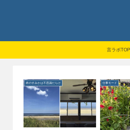
言ラボTO
終のすみかは不思議だらけ
仕事モード